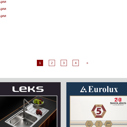
кции
кции
кции
1
2
3
4
»