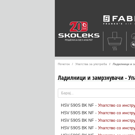
Faber
Почеток
Упатства за употреба
Ладилници и 
Ладилници и замрзнувачи - Упа
HSV 590S BK NF -
Упатство со инстр
HSV 590S BK NF -
Упатство со инстр
HSV 590S BK NF -
Упатство со инстр
HSV 590S BK NF -
Упатство со инстр