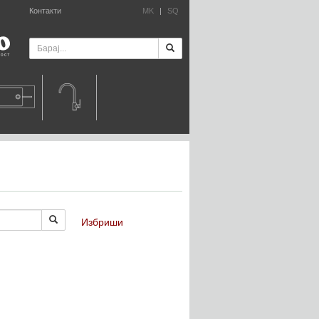
Контакти
MK
|
SQ
Избриши