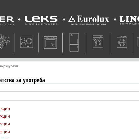
Leks
Eurolux
Lino
замрзнувачи
тства за употреба
укции
укции
укции
укции