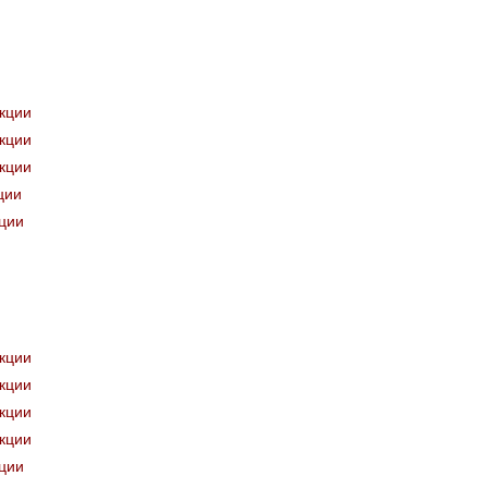
укции
укции
укции
ции
кции
укции
укции
укции
укции
кции