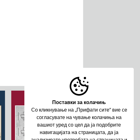
Поставки за колачињ
Со кликнување на „Прифати сите“ вие се
согласувате на чување колачиња на
вашиот уред со цел да ja подобрите
навигациjата на страницата, да ja
анализирате употребата на страницата и