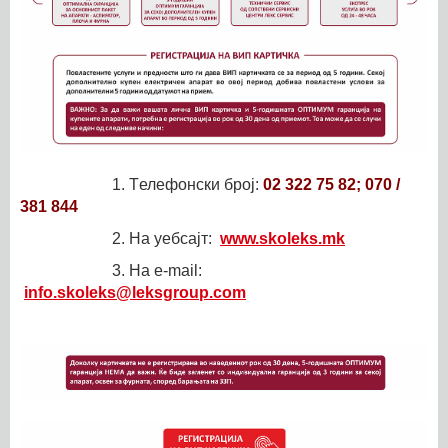
1. Tелефонски броj:
02 322 75 82; 070 /
381 844
2. На уебсаjт:
www.skoleks.mk
3. На e-mail:
info.skoleks@leksgroup.com