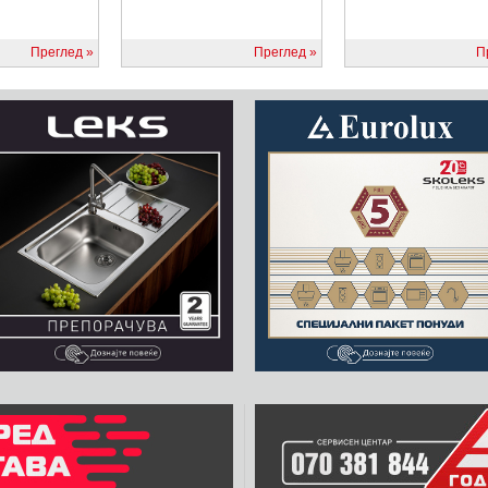
Преглед
Преглед
П