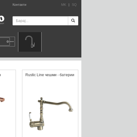
Контакти
MK
|
SQ
н
Rustic Line чешми - батерии