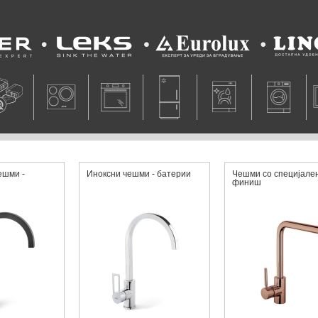
Leks
Eurolux
Lino
ешми -
Иноксни чешми - батерии
Чешми со специjaлe
финиш