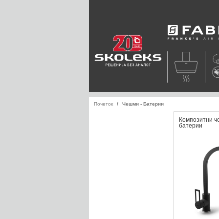
Faber
Почеток
Чешми - Батерии
Композитни ч
батерии