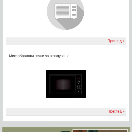
Преглед
Микробранови печки за вградување
Преглед