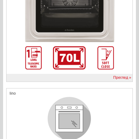
Преглед
lino