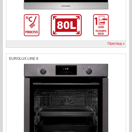
Преглед
EUROLUX LINE 6