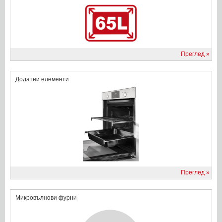
Преглед
Додатни елементи
Преглед
Микровълнови фурни