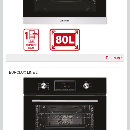
Преглед
EUROLUX LINE 2