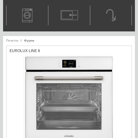
Почеток
Фурни
EUROLUX LINE 8