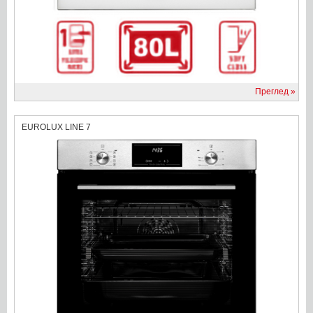
Преглед
EUROLUX LINE 7