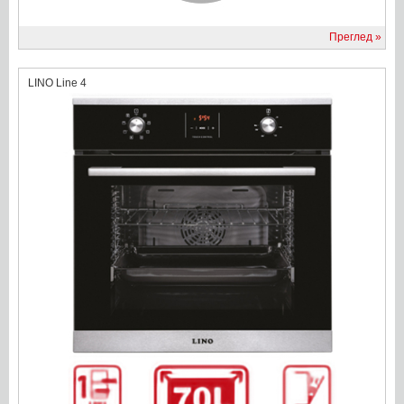
Преглед
LINO Line 4