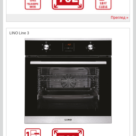
Преглед
LINO Line 3