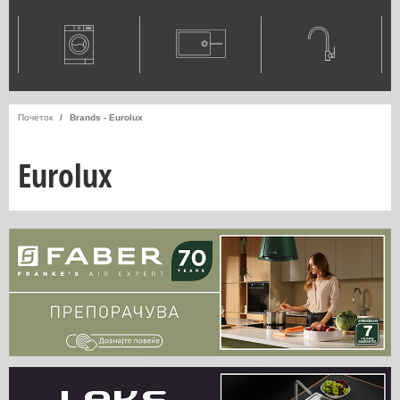
Почеток
Brands - Eurolux
Eurolux