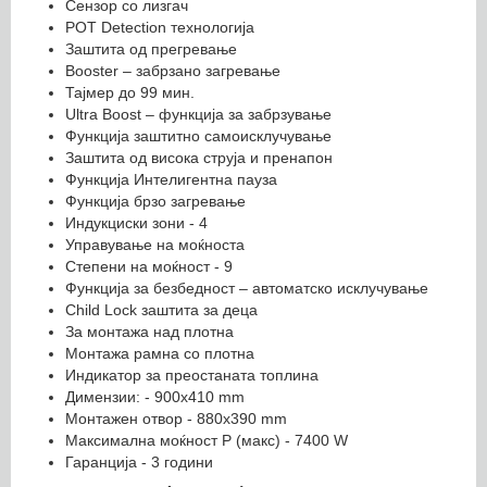
Сензор со лизгач
POT Detection технологија
Заштита од прегревање
Booster – забрзано загревање
Таjмер до 99 мин.
Ultra Boost – функциjа за забрзување
Функција заштитно самоисклучување
Заштита од висока струја и пренапон
Функција Интелигентна пауза
Функција брзо загревање
Индукциски зони - 4
Управување на моќноста
Степени на моќност - 9
Функција за безбедност – автоматско исклучување
Child Lock заштита за деца
За монтажа над плотна
Монтажа рамна со плотна
Индикатор за преостаната топлина
Димензии: - 900x410 mm
Монтажен отвор - 880x390 mm
Максимална моќност P (макс) - 7400 W
Гаранциja - 3 години