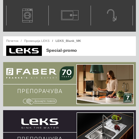
Почеток
Промоција LEKS
LEKS_Blank_MK
Special-promo