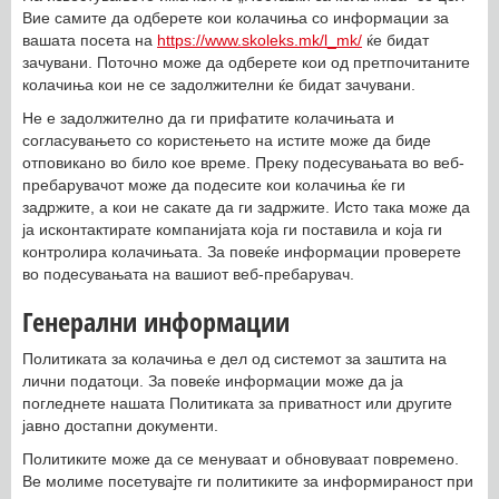
Вие самите да одберете кои колачиња со информации за
вашата посета на
https://www.skoleks.mk/l_mk/
ќе бидат
зачувани. Поточно може да одберете кои од претпочитаните
колачиња кои не се задолжителни ќе бидат зачувани.
Не е задолжително да ги прифатите колачињата и
согласувањето со користењето на истите може да биде
отповикано во било кое време. Преку подесувањата во веб-
пребарувачот може да подесите кои колачиња ќе ги
задржите, а кои не сакате да ги задржите. Исто така може да
ја исконтактирате компанијата која ги поставила и која ги
контролира колачињата. За повеќе информации проверете
во подесувањата на вашиот веб-пребарувач.
Генерални информации
Политиката за колачиња е дел од системот за заштита на
лични податоци. За повеќе информации може да ја
погледнете нашата Политиката за приватност или другите
јавно достапни документи.
Политиките може да се менуваат и обновуваат повремено.
Ве молиме посетувајте ги политиките за информираност при