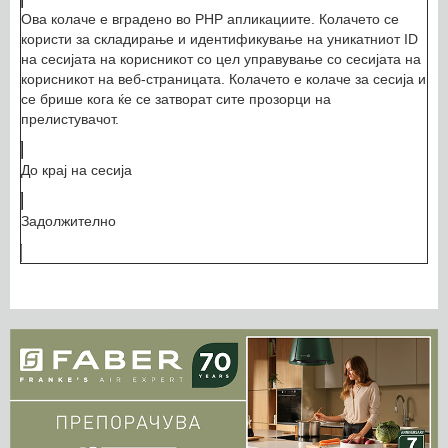
Ова колаче е вградено во PHP апликациите. Колачето се
користи за складирање и идентификување на уникатниот ID
на сесијата на корисникот со цел управување со сесијата на
корисникот на веб-страницата. Колачето е колаче за сесија и
се брише кога ќе се затворат сите прозорци на
прелистувачот.
До крај на сесија
Задолжително