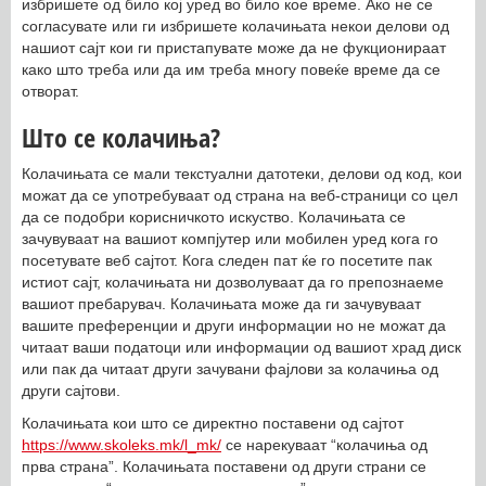
избришете од било кој уред во било кое време. Ако не се
согласувате или ги избришете колачињата некои делови од
нашиот сајт кои ги пристапувате може да не фукционираат
како што треба или да им треба многу повеќе време да се
отворат.
Што се колачиња?
Колачињата се мали текстуални датотеки, делови од код, кои
можат да се употребуваат од страна на веб-страници со цел
да се подобри корисничкото искуство. Колачињата се
зачувуваат на вашиот компјутер или мобилен уред кога го
посетувате веб сајтот. Кога следен пат ќе го посетите пак
истиот сајт, колачињата ни дозволуваат да го препознаеме
вашиот пребарувач. Колачињата може да ги зачувуваат
вашите преференции и други информации но не можат да
читаат ваши податоци или информации од вашиот храд диск
или пак да читаат други зачувани фајлови за колачиња од
други сајтови.
Колачињата кои што се директно поставени од сајтот
https://www.skoleks.mk/l_mk/
се нарекуваат “колачиња од
прва страна”. Колачињата поставени од други страни се