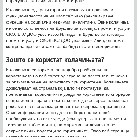
нарекуваат “колачиња од трети-страни”.
Колачињата од трети страни овозможуваат различни
функционалности на нашиот сајт како (рекламирање,
фукнции на социјални медиуми, аналитики). Овие колачиња
не се во сопственост на Друштво за трговија, промет и услуги
СКОЛЕКС ДОО увоз-извоз Илинден и Друштво за трговија,
промет и услуги СКОЛЕКС ДОО увоз-извоз Илинден нема
контрола врз нив и како тоа ќе бидат истите искористени.
Зошто се користат колачињата?
Колачињата се користат за подобро разбирање на
користењето на веб-сајтот од страна на посетителите како и
за оптимизирање на искуството при користење. Колачињата
дозволуваат, на страната која што ги поставува, да
препознаваат корисничките уреди на користење во споредба
со претходни најави и посети со цел да се персонализираат
рекламите за поголема релевантност спрема корисниците.
Овие информации може да се соберат на сите веб-
пребарувачи и на сите уреди (компјутер, лаптопи, паметни
телефони, таблети итн.), но маркетинг колачињата не
содржат лични податоци за корисниците. Оваа веб-страница