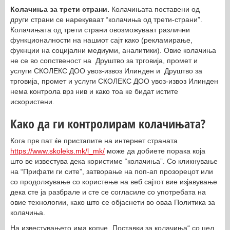
Колачиња за трети страни.
Колачињата поставени од
други страни се нарекуваат “колачиња од трети-страни”.
Колачињата од трети страни овозможуваат различни
функционалности на нашиот сајт како (рекламирање,
фукнции на социјални медиуми, аналитики). Овие колачиња
не се во сопственост на Друштво за трговија, промет и
услуги СКОЛЕКС ДОО увоз-извоз Илинден и Друштво за
трговија, промет и услуги СКОЛЕКС ДОО увоз-извоз Илинден
нема контрола врз нив и како тоа ке бидат истите
искористени.
Како да ги контролирам колачињата?
Кога прв пат ќе пристапите на интернет страната
https://www.skoleks.mk/l_mk/
може да добиете порака која
што ве известува дека користиме “колачиња”. Со кликнување
на “Прифати ги сите”, затворање на поп-ап прозорецот или
со продолжување со користење на веб сајтот вие изјавување
дека сте ја разбрале и сте се согласиле со употребата на
овие технологии, како што се објаснети во оваа Политика за
колачиња.
На известувањето има копче „Поставки за колачиња“ со цел