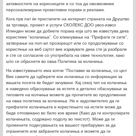
активностите на корисниците и со тоа да овозможиме
персонализирани промотивни пораки и реклами.
Кога прв пат ќе пристапите на интернет страната на Друштво
за трговија, промет и услуги СКОЛЕКС ДОО увоз-извоз
Илинден може да добиете порака која што ве известува дека
користиме “колачиња”. Со кликнување на “Прифати ги сите”,
затворање на поп-ап прозорецот или со продолжување со
користење на веб сајтот вие изјавувате дека сте ја разбрале
и сте се согласиле со употребата на овие технологии, како
што се објаснети во оваа Политика за колачиња.
На известувањето има копче “Поставки за колачиња„ со цел
Вие самите да одберете кои колачиња со информации за
вашата посета ќе бидат зачувани. Кај секој тип на колачиња
е наведено објаснување за истите а детално обаснување за
типовите на колчиња можете да прочитате во продолжение
на оваа политика за колачиња. Не е задолжително да ги
прифатите колачињата и користењето на истите може да
биде отповикано во било кое време (Како да ги контролирате
колачињата, содржано подолу во текстот). Може да ги
промените подесувањата на вашиот пребарувач за да
ограничите или забраните колачиња и можете да ги