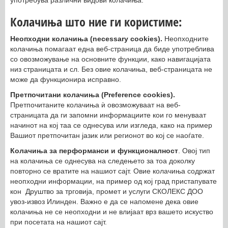
употребува различни видови колачиња:
Колачиња што ние ги користиме:
Неопходни колачиња (necessary cookies).
Неопходните
колачиња помагаат една веб-страница да биде употреблива
со овозможување на основните функции, како навигацијата
низ страницата и сл. Без овие колачиња, веб-страницата не
може да функционира исправно.
Претпочитани колачиња (Preference cookies).
Претпочитаните колачиња ѝ овозможуваат на веб-
страницата да ги запомни информациите кои го менуваат
начинот на кој таа се однесува или изгледа, како на пример
Вашиот претпочитан јазик или регионот во кој се наоѓате.
Колачиња за перформанси и функционалност
. Овој тип
на колачиња се однесува на следењето за тоа доколку
повторно се вратите на нашиот сајт. Овие колачиња содржат
неопходни информации, на пример од кој град пристапувате
кон Друштво за трговија, промет и услуги СКОЛЕКС ДОО
увоз-извоз Илинден. Важно е да се напомене дека овие
колачиња не се неопходни и не влијаат врз вашето искуство
при посетата на нашиот сајт.