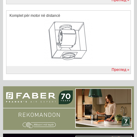
Преглед
Komplet për motor në distancë
Преглед