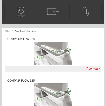
Fillim
Zvoglim i zhurmës
COMPAIR® Flow 150
Преглед
COMPAIR FLOW 125