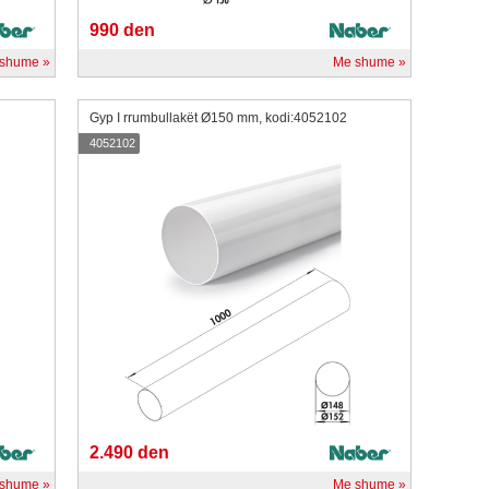
990 den
 shume
Me shume
Gyp I rrumbullakët Ø150 mm, kodi:4052102
4052102
2.490 den
 shume
Me shume