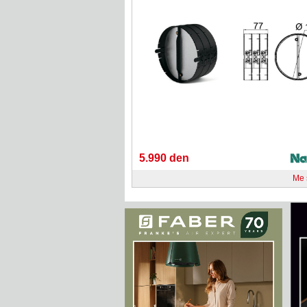
5.990 den
Me