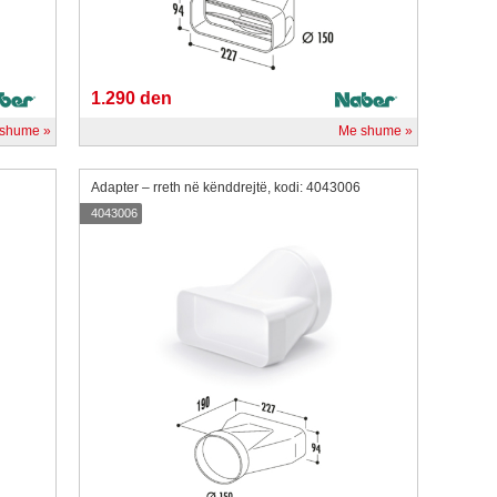
1.290 den
 shume
Me shume
Adapter – rreth në kënddrejtë, kodi: 4043006
4043006