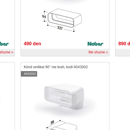
490 den
890 
 shume
Me shume
Kënd vertikal 90° me krah, kodi:4043002
4043002