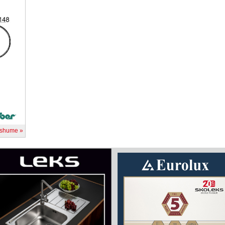
 shume