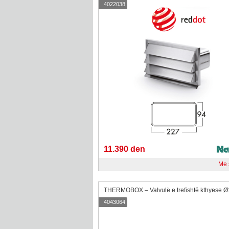
4022038
11.390 den
Me
4043064