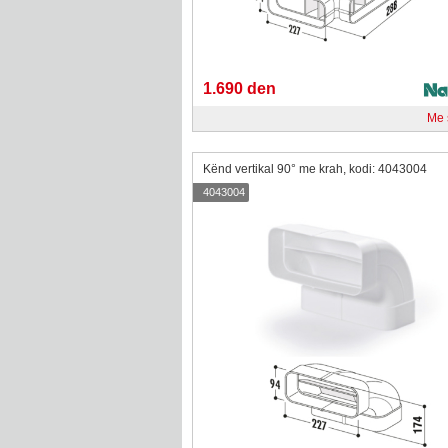
1.690 den
Me
Kënd vertikal 90° me krah, kodi: 4043004
4043004