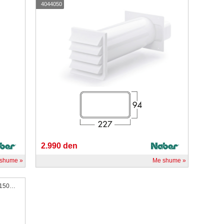
4044050
2.990 den
 shume
Me shume
THERMOBOX – Valvulë e trefishtë kthyese Ø150mm kodi:4043064