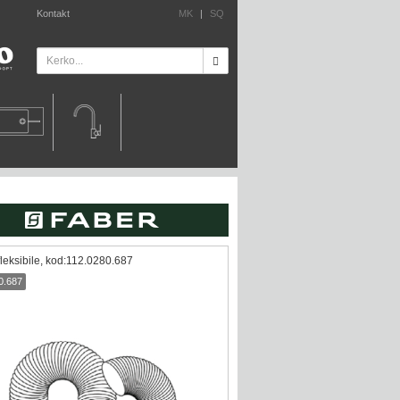
Kontakt
MK
|
SQ
fleksibile, kod:112.0280.687
0.687