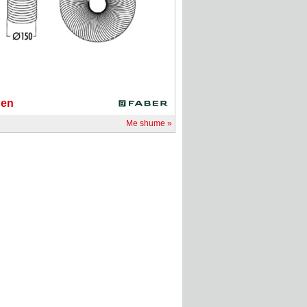
den
Me shume