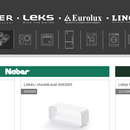
Leks
Eurolux
Lino
Lidhës i sheshtë,kodi 4043005
Lidhje 
4043005
112.028