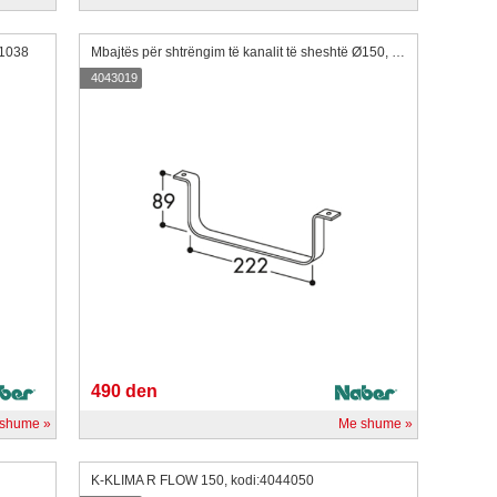
21038
Mbajtës për shtrëngim të kanalit të sheshtë Ø150, kodi:4043019
4043019
490 den
 shume
Me shume
K-KLIMA R FLOW 150, kodi:4044050