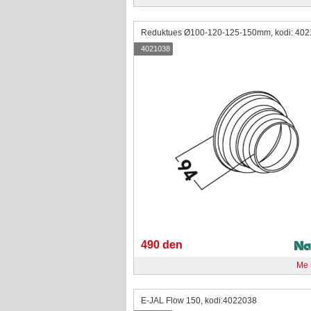
Reduktues Ø100-120-125-150mm, kodi: 40
4021038
490 den
Me
E-JAL Flow 150, kodi:4022038