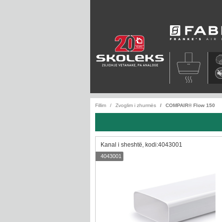
Faber
Fillim
Zvoglim i zhurmës
COMPAIR® Flow 150
Kanal i sheshtë, kodi:4043001
4043001